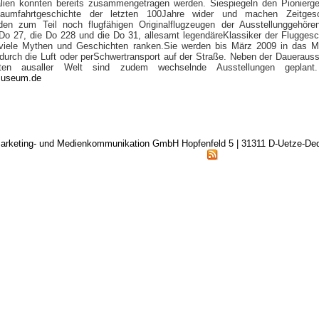
alien konnten bereits zusammengetragen werden. Siespiegeln den Pionierge
aumfahrtgeschichte der letzten 100Jahre wider und machen Zeitgesc
 den zum Teil noch flugfähigen Originalflugzeugen der Ausstellunggehöre
Do 27, die Do 228 und die Do 31, allesamt legendäreKlassiker der Fluggesc
viele Mythen und Geschichten ranken.Sie werden bis März 2009 in das 
: durch die Luft oder perSchwertransport auf der Straße. Neben der Dauerauss
ten ausaller Welt sind zudem wechselnde Ausstellungen geplant.
museum.de
arketing- und Medienkommunikation GmbH Hopfenfeld 5 | 31311 D-Uetze-D