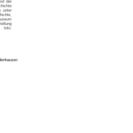
ist der
hichte
n unter
hichte,
Museum
tellung
 Info:
edenhausen