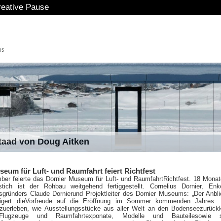
eative Pause
staad von Doug Aitken
eum für Luft- und Raumfahrt feiert Richtfest
er feierte das Dornier Museum für Luft- und Raumfahrt
Richtfest. 18 Mona
ich ist der Rohbau weitgehend fertiggestellt. Cornelius Dornier, Enk
gründers Claude Dornierund Projektleiter des Dornier Museums: „Der Anbl
igert dieVorfreude auf die Eröffnung im Sommer kommenden Jahres. 
zuerleben, wie Ausstellungsstücke aus aller Welt an den Bodenseezurück
 Flugzeuge und Raumfahrtexponate, Modelle und Bauteilesowie s