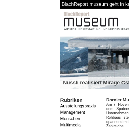
BlachReport museum geht in kr
Nüssli realisiert Mirage G
Rubriken
Dornier Mus
Am 7. Novemb
Ausstellungspraxis
dem Spatenst
Management
Unternehmens
Rohbaus ste
Menschen
spannend,mit
Multimedia
Zahlreiche