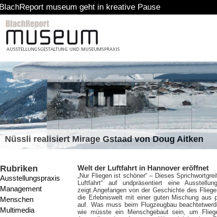
t museum geht in kreative Pause
Nüssli realisiert Mirage Gstaad von Doug Aitken
Rubriken
Welt der Luftfahrt in Hannover eröffnet
„Nur Fliegen ist schöner“ – Dieses Sprichwort
grei
Ausstellungspraxis
Luftfahrt“ auf undpräsentiert eine Ausstell
Management
zeigt.Angefangen von der Geschichte des Fliege
die Erlebniswelt mit einer guten Mischung aus p
Menschen
auf. Was muss beim Flugzeugbau beachtetwerden,
Multimedia
wie müsste ein Menschgebaut sein, um Fliege