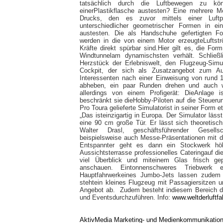
tatsächlich durch die Luftbewegen zu kö
einerPlastikflasche austesten? Eine mehrere M
Drucks, den es zuvor mittels einer Luftp
unterschiedlicher geometrischer Formen in e
austesten. Die als Handschuhe gefertigten F
werden in die von einem Motor erzeugteLuftst
Kräfte direkt spürbar sind.Hier gilt es, die Fo
Windtunnelam dynamischsten verhält. Schließl
Herzstück der Erlebniswelt, den Flugzeug-Simul
Cockpit, der sich als Zusatzangebot zum Au
Interessenten nach einer Einweisung von rund 
abheben, ein paar Runden drehen und auch wi
allerdings von einem Profigerät: DieAnlage 
beschränkt sie dieHobby-Piloten auf die Steuer
Pro Toura gelieferte Simulatorist in seiner Form 
„Das isteinzigartig in Europa. Der Simulator läs
eine 90 cm große Tür. Er lässt sich theoretisc
Walter Drasl, geschäftsführender Gesel
beispielsweise auch Messe-Präsentationen mit d
Entspannter geht es dann ein Stockwerk hö
Aussichtsterrasse professionelles Cateringauf d
viel Überblick und miteinem Glas frisch ge
anschauen. Eintonnenschweres Triebwerk
Hauptfahrwerkeines Jumbo-Jets lassen zudem 
stehtein kleines Flugzeug mit Passagiersitzen 
Angebot ab. Zudem besteht indiesem Bereich der
und Eventsdurchzuführen. Info:
www.weltderluftfa
AktivMedia Marketing- und Medienkommunikatio