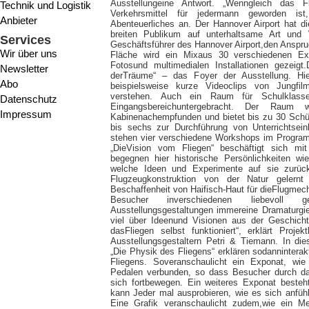
Ausstellungeine Antwort. „Wenngleich das Fl
Technik und Logistik
Verkehrsmittel für jedermann geworden i
Anbieter
Abenteuerliches an. Der Hannover Airport hat d
breiten Publikum auf unterhaltsame Art und W
Services
Geschäftsführer des Hannover Airport,den Anspru
Wir über uns
Fläche wird ein Mixaus 30 verschiedenen Expon
Fotosund multimedialen Installationen gezeigt
Newsletter
derTräume“ – das Foyer der Ausstellung. Hie
Abo
beispielsweise kurze Videoclips von Jungfi
verstehen. Auch ein Raum für Schulklasse
Datenschutz
Eingangsbereichuntergebracht. Der Raum
Impressum
Kabinenachempfunden und bietet bis zu 30 Schül
bis sechs zur Durchführung von Unterrichtse
stehen vier verschiedene Workshops im Programm
„DieVision vom Fliegen“ beschäftigt sich mi
begegnen hier historische Persönlichkeiten wi
welche Ideen und Experimente auf sie zurück
Flugzeugkonstruktion von der Natur gelernt 
Beschaffenheit von Haifisch-Haut für dieFlugmech
Besucher inverschiedenen liebevoll ge
Ausstellungsgestaltungen immereine Dramaturgie
viel über Ideenund Visionen aus der Geschicht
dasFliegen selbst funktioniert“, erklärt Proje
Ausstellungsgestaltern Petri & Tiemann. In di
„Die Physik des Fliegens“ erklären sodannintera
Fliegens. Soveranschaulicht ein Exponat, wie e
Pedalen verbunden, so dass Besucher durch da
sich fortbewegen. Ein weiteres Exponat besteh
kann Jeder mal ausprobieren, wie es sich anfühl
Eine Grafik veranschaulicht zudem,wie ein 