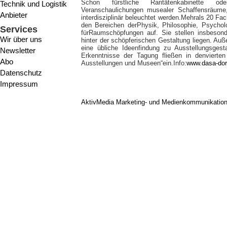
Schon fürstliche Raritätenkabinette oder
Technik und Logistik
Veranschaulichungen musealer Schaffensräume,
Anbieter
interdisziplinär beleuchtet werden.Mehrals 20 Fa
den Bereichen derPhysik, Philosophie, Psycholo
Services
fürRaumschöpfungen auf. Sie stellen insbeson
Wir über uns
hinter der schöpferischen Gestaltung liegen. Au
eine übliche Ideenfindung zu Ausstellungsgest
Newsletter
Erkenntnisse der Tagung fließen in denvierte
Abo
Ausstellungen und Museen“ein.Info:
www.dasa-dor
Datenschutz
Impressum
AktivMedia Marketing- und Medienkommunikatio