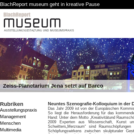
ort museum geht in kreative Pause
Zeiss-Planetarium Jena setzt auf Barco
Rubriken
Neuntes Szenografie-Kolloquium in der
Das Jahr 2009 ist von der Europäischen Kommissi
Ausstellungspraxis
So liegt die Herausforderung für das kommend
Management
Hand: Unter dem Motto „Kreativitätund Raumschöp
2009 Experten aus Wissenschaft, Kunst und
Menschen
Schwitters„Merzraum“ sind Raumschöpfungen e
Multimedia
Schöpfungswirkens zwischen skulpturaler Gest