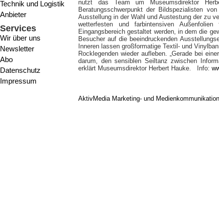
nutzt das Team um Museumsdirektor Herb
Technik und Logistik
Beratungsschwerpunkt der Bildspezialisten von 
Anbieter
Ausstellung in der Wahl und Austestung der zu v
wetterfesten und farbintensiven Außenfolie
Services
Eingangsbereich gestaltet werden, in dem die ge
Wir über uns
Besucher auf die beeindruckenden Ausstellungs
Inneren lassen großformatige Textil- und Vinylba
Newsletter
Rocklegenden wieder aufleben. „Gerade bei eine
Abo
darum, den sensiblen Seiltanz zwischen Informa
erklärt Museumsdirektor Herbert Hauke. Info:
ww
Datenschutz
Impressum
AktivMedia Marketing- und Medienkommunikatio