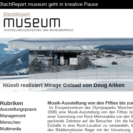
t museum geht in kreative Pause
Nüssli realisiert Mirage Gstaad von Doug Aitken
Rubriken
Musik-Ausstellung von den Fifties bis z
Im Eissportzentrum des Olympiaparks München pr
Ausstellungspraxis
2008) eine Musik-Ausstellung von den Fifties b
Management
einer Sammlung von Rock-Memorabilia von den B
packende Zeitreise auf die Besucher.
Um die für
Menschen
Eishalle in eine Rock-Location zu verwandeln
Multimedia
den Bilddienstleister Reger mit der Umsetzung.