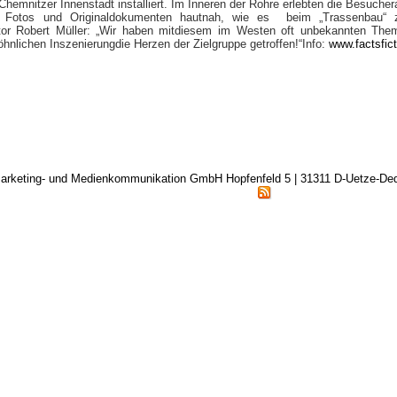
Chemnitzer Innenstadt installiert. Im Inneren der Rohre erlebten die Besuche
n Fotos und Originaldokumenten hautnah, wie es beim „Trassenbau“ z
tor Robert Müller: „Wir haben mitdiesem im Westen oft unbekannten The
hnlichen Inszenierungdie Herzen der Zielgruppe getroffen!“Info:
www.factsfict
arketing- und Medienkommunikation GmbH Hopfenfeld 5 | 31311 D-Uetze-D