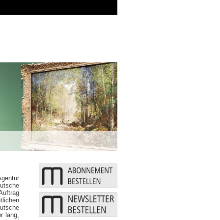
Zusätzliche Mittel: Bund u
Agentur
utsche
Auftrag
tlichen
eutsche
r lang,