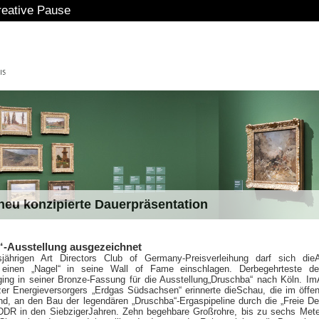
reative Pause
eu konzipierte Dauerpräsentation
-Ausstellung ausgezeichnet
sjährigen Art Directors Club of Germany-Preisverleihung darf sich die
n einen „Nagel“ in seine Wall of Fame einschlagen. Derbegehrteste de
 ging in seiner Bronze-Fassung für die Ausstellung„Druschba“ nach Köln. Im
er Energieversorgers „Erdgas Südsachsen“ erinnerte dieSchau, die im öffen
nd, an den Bau der legendären „Druschba“-Ergaspipeline durch die „Freie D
DDR in den SiebzigerJahren. Zehn begehbare Großrohre, bis zu sechs Mete