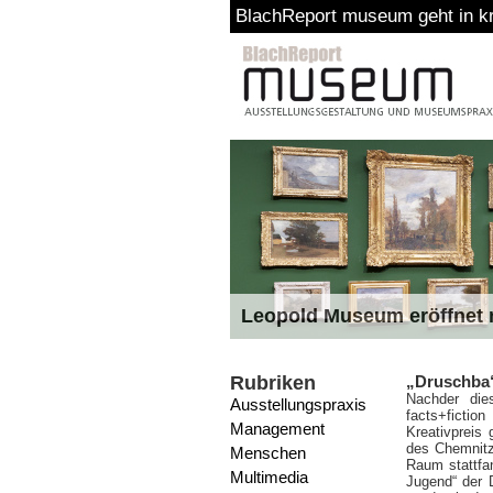
BlachReport museum geht in k
Leopold Museum eröffnet n
Rubriken
„Druschba“
Nach
der die
Ausstellungspraxis
facts+fictio
Management
Kreativpreis
des Chemnitz
Menschen
Raum stattfa
Multimedia
Jugend“ der 