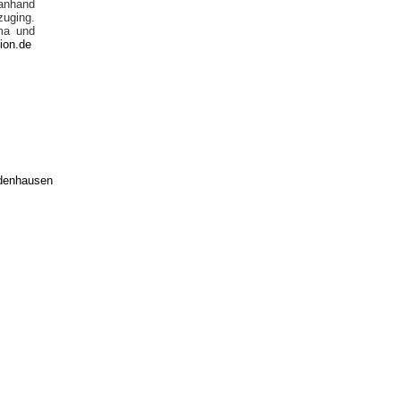
ranhand
uging.
ma und
ion.de
edenhausen