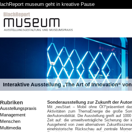
museum geht in kreative Pause
Interaktive Ausstellung „The Art of Innovation“ v
Rubriken
Sonderausstellung zur Zukunft der Autom
Mit „neuStart – Mobil ohne Öl?“
präsentiert d
Ausstellungspraxis
Aktivitäten zum ThemaEnergie die große Son
Management
derAutomobilität. Die Ausstellung greift auf 10
Zeit auf: die umweltverträgliche Sicherung der 
Menschen
Ausgehend von zwei alternativen Zukunftsszena
Multimedia
einehistorische Rückschau auf zentrale Momen