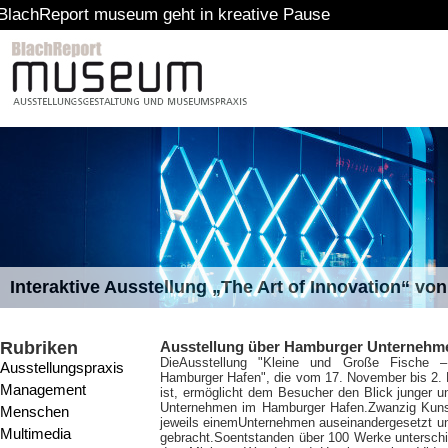
rt museum geht in kreative Pause
Interaktive Ausstellung „The Art of Innovation“ v
Rubriken
Ausstellung über Hamburger Unternehm
Die
Ausstellung "Kleine und Große Fische 
Ausstellungspraxis
Hamburger Hafen", die vom 17. November bis 2
Management
ist, ermöglicht dem Besucher den Blick junger
Unternehmen im Hamburger Hafen.Zwanzig Kunst
Menschen
jeweils einemUnternehmen auseinandergesetzt u
Multimedia
gebracht.Soentstanden über 100 Werke unterschi