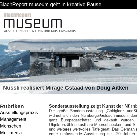
t museum geht in kreative Pause
Nüssli realisiert Mirage Gstaad von Doug Aitken
Rubriken
Sonderausstellung zeigt Kunst der Nür
Die große Sonderausstellung „Goldglanz und
S
Ausstellungspraxis
widmet sich den NürnbergerGoldschmieden, der
Management
ganz Europageschätzt und gekauft wurden
Objektenzählen kostbare Meerschnecken- und Stra
Menschen
und weiteres wertvolles Tafelgerät. Das Germa
Multimedia
erste umfassende Ausstellung seit 20 Jahren