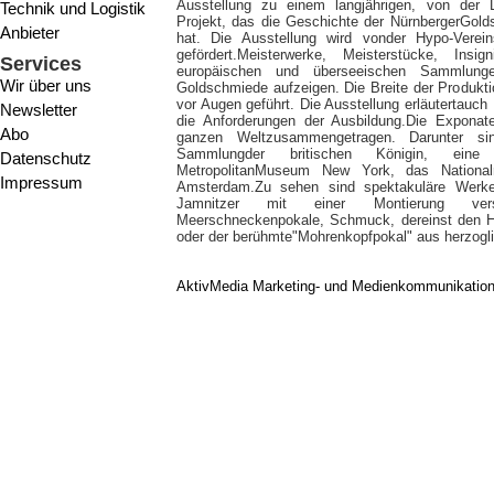
Ausstellung zu einem langjährigen, von der 
Technik und Logistik
Projekt, das die Geschichte der NürnbergerGol
Anbieter
hat. Die Ausstellung wird vonder Hypo-Verein
gefördert.Meisterwerke, Meisterstücke, Ins
Services
europäischen und überseeischen Sammlungen
Wir über uns
Goldschmiede aufzeigen. Die Breite der Produkti
vor Augen geführt. Die Ausstellung erläutertauc
Newsletter
die Anforderungen der Ausbildung.Die Expon
Abo
ganzen Weltzusammengetragen. Darunter si
Sammlungder britischen Königin, eine 
Datenschutz
MetropolitanMuseum New York, das Nation
Impressum
Amsterdam.Zu sehen sind spektakuläre Werke
Jamnitzer mit einer Montierung verse
Meerschneckenpokale, Schmuck, dereinst den Ha
oder der berühmte"Mohrenkopfpokal" aus herzogl
AktivMedia Marketing- und Medienkommunikatio