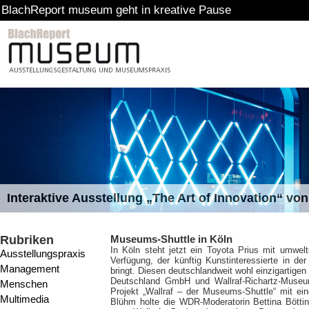
port museum geht in kreative Pause
Interaktive Ausstellung „The Art of Innovation“ v
Rubriken
Museums-Shuttle in Köln
In Köln steht jetzt ein Toyota Prius mit umwel
Ausstellungspraxis
Verfügung, der künftig Kunstinteressierte in de
Management
bringt. Diesen deutschlandweit wohl einzigartige
Deutschland GmbH und Wallraf-Richartz-Muse
Menschen
Projekt „Wallraf – der Museums-Shuttle“ mit ei
Multimedia
Blühm holte die WDR-Moderatorin Bettina Bötti