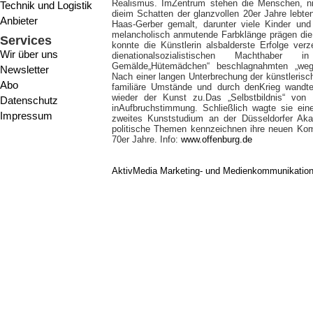
Realismus. ImZentrum stehen die Menschen, ni
Technik und Logistik
dieim Schatten der glanzvollen 20er Jahre lebt
Anbieter
Haas-Gerber gemalt, darunter viele Kinder un
melancholisch anmutende Farbklänge prägen dieP
Services
konnte die Künstlerin alsbalderste Erfolge ver
Wir über uns
dienationalsozialistischen Machthabe
Gemälde„Hütemädchen“ beschlagnahmten „weg
Newsletter
Nach einer langen Unterbrechung der künstlerisc
Abo
familiäre Umstände und durch denKrieg wandte
wieder der Kunst zu.Das „Selbstbildnis“ von
Datenschutz
inAufbruchstimmung. Schließlich wagte sie ei
Impressum
zweites Kunststudium an der Düsseldorfer Akad
politische Themen kennzeichnen ihre neuen Komp
70er Jahre. Info:
www.offenburg.de
AktivMedia Marketing- und Medienkommunikatio