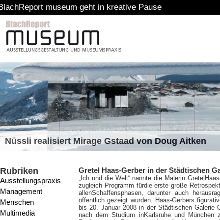
port museum geht in kreative Pause
Nüssli realisiert Mirage Gstaad von Doug Aitken
Rubriken
Gretel Haas-Gerber in der Städtischen G
„Ich und die Welt“ nannte die Malerin Gretel
Haas-
Ausstellungspraxis
zugleich Programm fürdie erste große Retrospek
Management
allenSchaffensphasen, darunter auch herausra
öffentlich gezeigt wurden. Haas-Gerbers figurat
Menschen
bis 20. Januar 2008 in der Städtischen Galerie 
Multimedia
nach dem Studium inKarlsruhe und München z